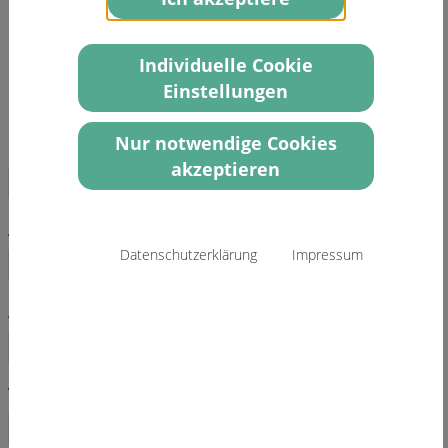
an:
info(at)thoraxchirurgie-luebeck.de
Individuelle Cookie
Anmeldeformular
Einstellungen
Nur notwendige Cookies
E-Mail
*
akzeptieren
Anrede
*
Datenschutzerklärung
Impressum
Akademischer Titel
Vorname
*