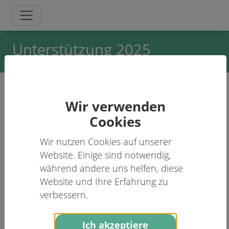
Unterstützung 2025
Partner des Klinischen Abends Thoraxchirurgie
Wir verwenden
Cookies
4.000 €
Wir nutzen Cookies auf unserer
Website. Einige sind notwendig,
während andere uns helfen, diese
Sponsoring Gold
Website und Ihre Erfahrung zu
verbessern.
2.000 €
Ich akzeptiere